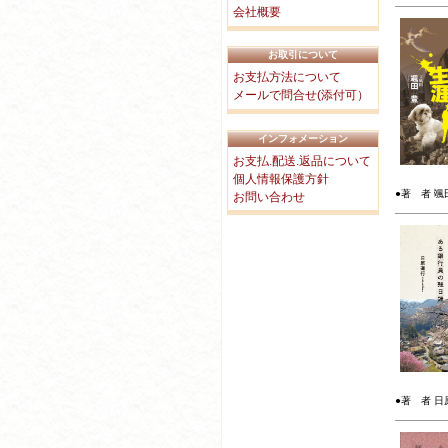
会社概要
お取引について
お支払方法について
メールで問合せ(添付可）
インフォメーション
お支払.配送.返品について
個人情報保護方針
●著 者 颯田
お問い合わせ
●著 者 日原