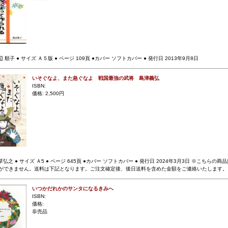
 順子 ● サイズ Ａ５版 ● ページ 109頁 ●カバー ソフトカバー ● 発行日 2013年9月8日
いそぐなよ、また急ぐなよ 戦国最強の武将 島津義弘
ISBN:
価格: 2,500円
草弘之 ● サイズ Ａ5 ● ページ 645頁 ●カバー ソフトカバー ● 発行日 2024年3月3日 ※こちらの
ができません。送料は下記となります。ご注文確定後、後日送料を含めた金額をご連絡いたします。
いつかだれかのサンタになるきみへ
ISBN:
価格:
非売品