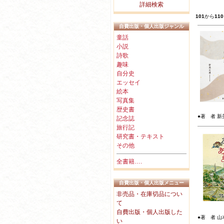
詳細検索
101
から
110
自費出版・個人出版ジャンル
童話
小説
詩歌
趣味
自分史
エッセイ
絵本
写真集
歴史書
●著 者 新美
記念誌
旅行記
研究書・テキスト
その他
全書籍….
自費出版・個人出版メニュー
非売品・在庫切品につい
て
自費出版・個人出版した
●著 者 山
い