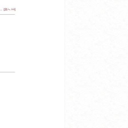
...
[次へ >>]