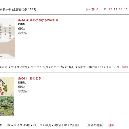
を表示中 (全書籍の数:
1343
)
[<< 前へ]
...
11
12
13
14
15
あるいた道の小さなものがたり
ISBN:
価格:
非売品
正道 ● サイズ A5判 ● ページ 199頁 ●カバー カバー無し ● 発行日 2025年1月17日 ● ISBN
...詳細
ある日 あるとき
ISBN:
価格:
非売品
本 一秋 ● サイズ A5版 ● ページ 220頁 ● 発行日 H19.2月吉日 【著者の言葉】
...詳細