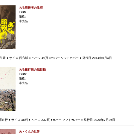
ある暗殺者の生涯
ISBN:
価格:
非売品
 豊 ● サイズ 四六版 ● ページ 49頁 ●カバー ソフトカバー ● 発行日 2014年6月4日
ある銀行員の残日録
ISBN:
価格:
非売品
道行 ● サイズ 46判 ● ページ 232頁 ●カバー ソフトカバー ● 発行日 2020年7月26日
あ・うんの世界