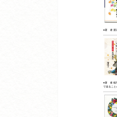
●著 者 渡辺
●著 者 植
で送ること