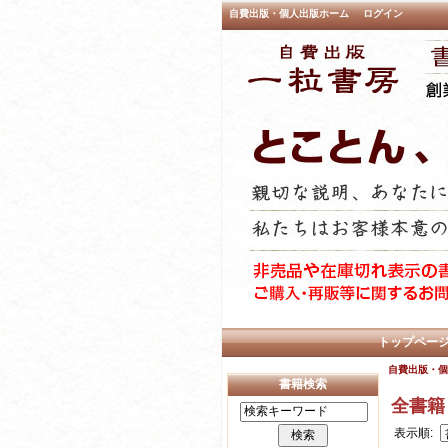
自費出版・個人出版ホーム
ログイン
トップペー
自費出版・個
書籍検索
全書籍
表示順: