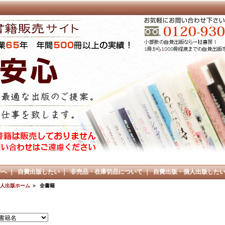
ジへ
｜
自費出版したい
｜
非売品・在庫切品について
｜
自費出版・個人出版した
人出版ホーム
＞ 全書籍