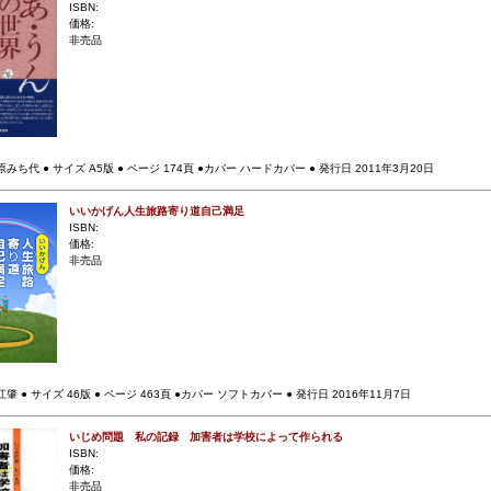
ISBN:
価格:
非売品
みち代 ● サイズ A5版 ● ページ 174頁 ●カバー ハードカバー ● 発行日 2011年3月20日
いいかげん人生旅路寄り道自己満足
ISBN:
価格:
非売品
肇 ● サイズ 46版 ● ページ 463頁 ●カバー ソフトカバー ● 発行日 2016年11月7日
いじめ問題 私の記録 加害者は学校によって作られる
ISBN:
価格:
非売品