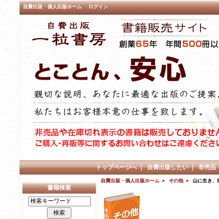
自費出版・個人出版ホーム
ログイン
トップページへ
｜
自費出版したい
｜
非売品
自費出版・個人出版ホーム
＞
その他
＞ 山に生き、
書籍検索