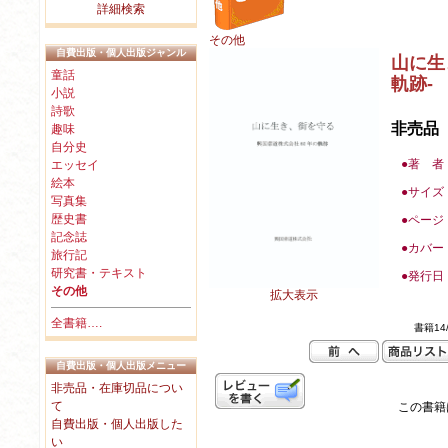
詳細検索
その他
自費出版・個人出版ジャンル
山に生
童話
軌跡-
小説
詩歌
非売品
趣味
自分史
●著 者
エッセイ
絵本
●
サイズ
写真集
歴史書
●
ページ
記念誌
●カバー
旅行記
研究書・テキスト
●
発行日
その他
拡大表示
全書籍….
書籍14/
自費出版・個人出版メニュー
非売品・在庫切品につい
て
この書籍は
自費出版・個人出版した
い