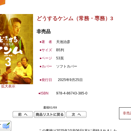
どうするケンム（常務・専務）3
非売品
●著 者
天池治彦
●
サイズ
B5判
●
ページ
53頁
●カバー
ソフトカバー
●
発行日
2025年9月25日
拡大表示
●
ISBN
978-4-86743-385-0
書籍61/69
非売
この書籍は2025年10月06日(月)に登録されました。