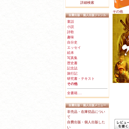
詳細検索
その他
自費出版・個人出版ジャンル
童話
小説
詩歌
趣味
自分史
エッセイ
絵本
写真集
歴史書
記念誌
旅行記
研究書・テキスト
その他
全書籍….
自費出版・個人出版メニュー
非売品・在庫切品につい
て
自費出版・個人出版した
い