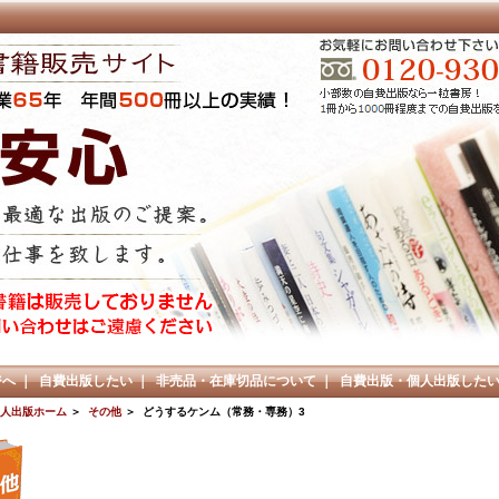
ジへ
｜
自費出版したい
｜
非売品・在庫切品について
｜
自費出版・個人出版した
人出版ホーム
＞
その他
＞ どうするケンム（常務・専務）3