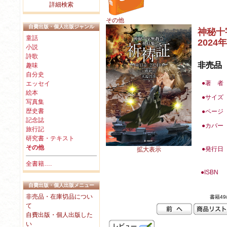
詳細検索
その他
自費出版・個人出版ジャンル
神秘十
童話
2024
小説
詩歌
非売品
趣味
自分史
●著 者
エッセイ
絵本
●
サイズ
写真集
歴史書
●
ページ
記念誌
●カバー
旅行記
研究書・テキスト
その他
●
発行日
拡大表示
全書籍….
●
ISBN
自費出版・個人出版メニュー
非売品・在庫切品につい
書籍49/
て
自費出版・個人出版した
い