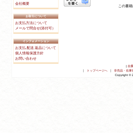
会社概要
この書籍は
お取引について
お支払方法について
メールで問合せ(添付可）
インフォメーション
お支払.配送.返品について
個人情報保護方針
お問い合わせ
|
自
｜
トップページへ
｜
非売品・在庫
Copyright ©