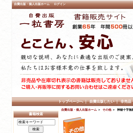
自費出版・個人出版ホーム
ログイン
トップページへ
｜
自費出版したい
｜
非売品
自費出版・個人出版ホーム
＞
その他
＞ 神秘十字無
書籍検索