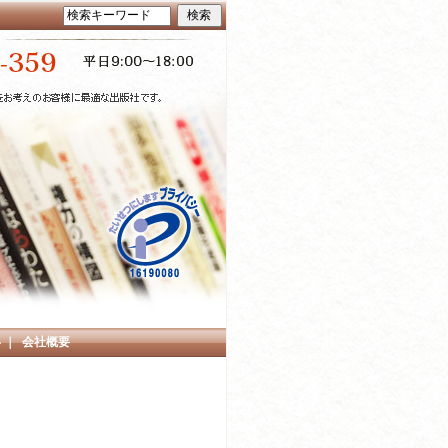
い
｜
会社概要