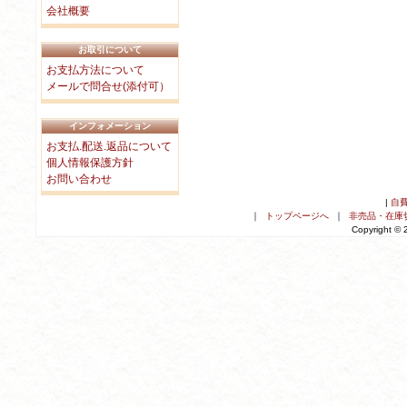
会社概要
お取引について
お支払方法について
メールで問合せ(添付可）
インフォメーション
お支払.配送.返品について
個人情報保護方針
お問い合わせ
|
自
｜
トップページへ
｜
非売品・在庫
Copyright ©