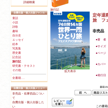
詳細検索
旅行記
自費出版・個人出版ジャンル
定年退
童話
旅 フ
小説
詩歌
非売品
趣味
自分史
●著 者
エッセイ
絵本
●
サイズ
写真集
歴史書
●
ページ
記念誌
旅行記
●カバー
研究書・テキスト
その他
拡大表示
●
発行日
全書籍….
書籍16/
自費出版・個人出版メニュー
非売品・在庫切品につい
て
自費出版・個人出版した
この書籍は
い