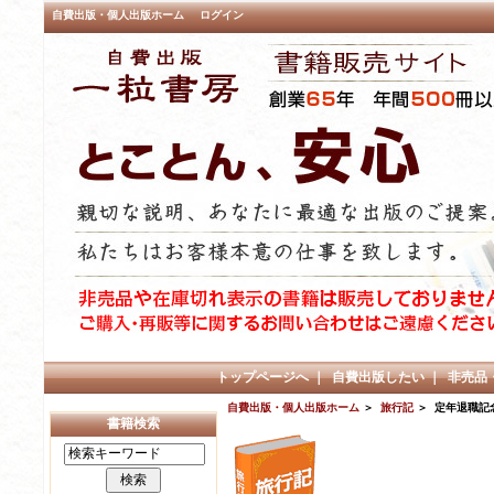
自費出版・個人出版ホーム
ログイン
トップページへ
｜
自費出版したい
｜
非売品
自費出版・個人出版ホーム
＞
旅行記
＞ 定年退職記
書籍検索