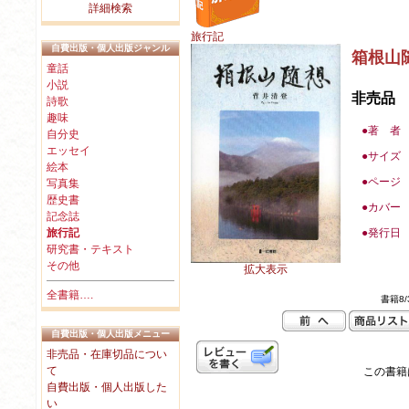
詳細検索
旅行記
自費出版・個人出版ジャンル
箱根山
童話
小説
非売品
詩歌
趣味
●著 者
自分史
エッセイ
●
サイズ
絵本
●
ページ
写真集
歴史書
●カバー
記念誌
旅行記
●
発行日
研究書・テキスト
その他
拡大表示
全書籍….
書籍8/
自費出版・個人出版メニュー
非売品・在庫切品につい
て
この書籍は
自費出版・個人出版した
い