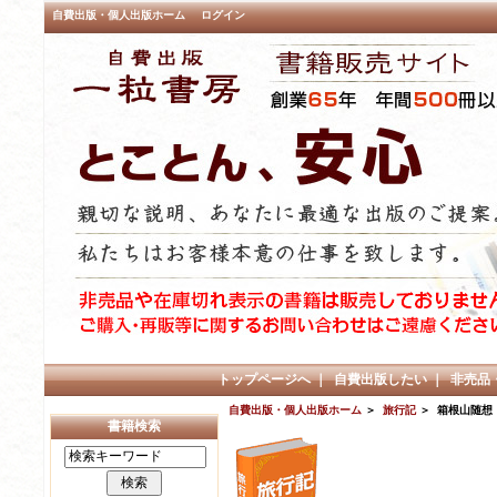
自費出版・個人出版ホーム
ログイン
トップページへ
｜
自費出版したい
｜
非売品
自費出版・個人出版ホーム
＞
旅行記
＞ 箱根山随想
書籍検索