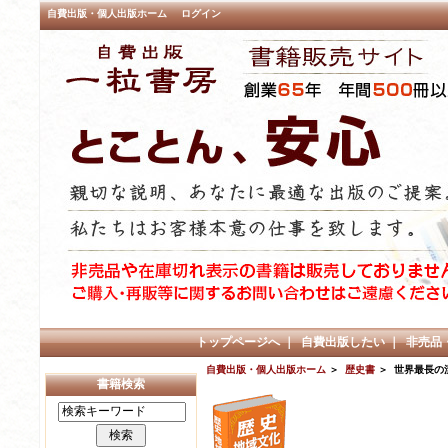
自費出版・個人出版ホーム
ログイン
トップページへ
｜
自費出版したい
｜
非売品
自費出版・個人出版ホーム
＞
歴史書
＞ 世界最長の
書籍検索