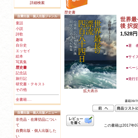
詳細検索
歴史書
自費出版・個人出版ジャンル
世界最
童話
後 択
小説
1,528円
詩歌
趣味
自分史
●著 
エッセイ
絵本
●
サイ
写真集
歴史書
●
ペー
記念誌
旅行記
●
発行
研究書・テキスト
その他
拡大表示
全書籍….
書籍39/7
自費出版・個人出版メニュー
非売品・在庫切品につい
て
この書籍は2017年0
自費出版・個人出版した
い