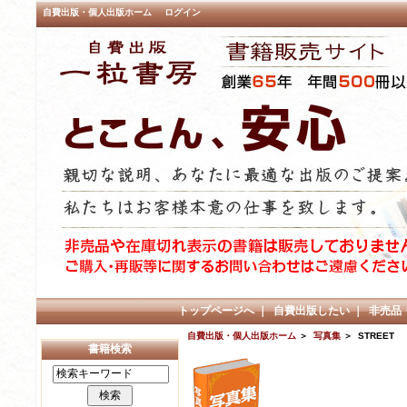
自費出版・個人出版ホーム
ログイン
トップページへ
｜
自費出版したい
｜
非売品
自費出版・個人出版ホーム
＞
写真集
＞ STREET
書籍検索