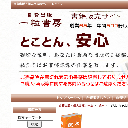
自費出版・個人出版ホーム
ログイン
トップページへ
｜
自費出版したい
｜
非売品
自費出版・個人出版ホーム
＞
絵本
＞ “がん”ちゃ
書籍検索