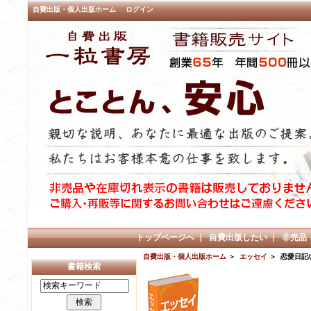
自費出版・個人出版ホーム
ログイン
トップページへ
｜
自費出版したい
｜
非売品
自費出版・個人出版ホーム
＞
エッセイ
＞ 恋愛日記
書籍検索