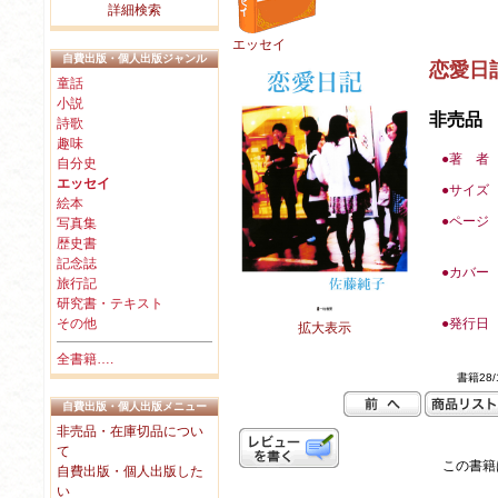
詳細検索
エッセイ
自費出版・個人出版ジャンル
恋愛日
童話
小説
非売品
詩歌
趣味
●著 者
自分史
エッセイ
●
サイズ
絵本
●
ページ
写真集
歴史書
記念誌
●カバー
旅行記
研究書・テキスト
その他
●
発行日
拡大表示
全書籍….
書籍28/
自費出版・個人出版メニュー
非売品・在庫切品につい
て
この書籍は
自費出版・個人出版した
い