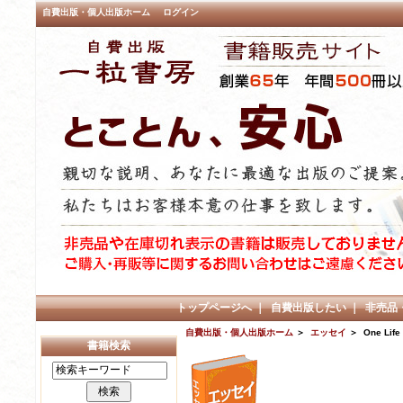
自費出版・個人出版ホーム
ログイン
トップページへ
｜
自費出版したい
｜
非売品
自費出版・個人出版ホーム
＞
エッセイ
＞ One Li
書籍検索