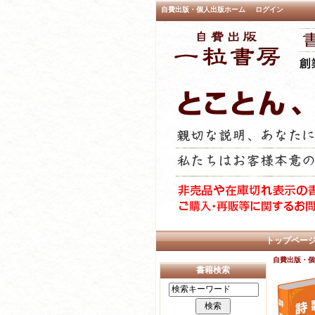
自費出版・個人出版ホーム
ログイン
トップペー
自費出版・個
書籍検索