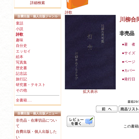
詳細検索
詩歌
自費出版・個人出版ジャンル
川柳合
童話
小説
非売品
詩歌
趣味
●著 者
自分史
エッセイ
●
サイズ
絵本
●
ページ
写真集
歴史書
●カバー
記念誌
旅行記
●
発行日
研究書・テキスト
その他
拡大表示
全書籍….
書籍29/
自費出版・個人出版メニュー
非売品・在庫切品につい
て
この書籍は
自費出版・個人出版した
い