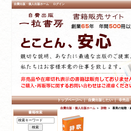
自費出版・個人出版ホーム
ログイン
トップページへ
｜
自費出版したい
｜
非売品
自費出版・個人出版ホーム
＞
詩歌
＞ 喜美の短歌・
書籍検索