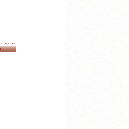
7
[次へ >>]
格