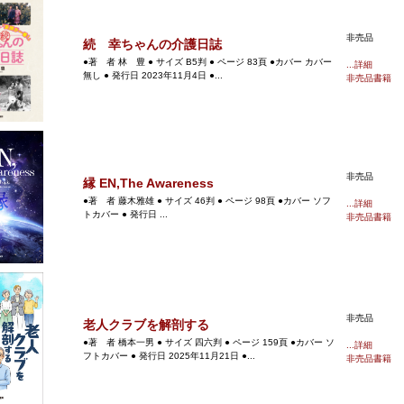
非売品
続 幸ちゃんの介護日誌
●著 者 林 豊 ● サイズ B5判 ● ページ 83頁 ●カバー カバー
...詳細
無し ● 発行日 2023年11月4日 ●...
非売品書籍
非売品
縁 EN,The Awareness
●著 者 藤木雅雄 ● サイズ 46判 ● ページ 98頁 ●カバー ソフ
...詳細
トカバー ● 発行日 ...
非売品書籍
非売品
老人クラブを解剖する
●著 者 橋本一男 ● サイズ 四六判 ● ページ 159頁 ●カバー ソ
...詳細
フトカバー ● 発行日 2025年11月21日 ●...
非売品書籍