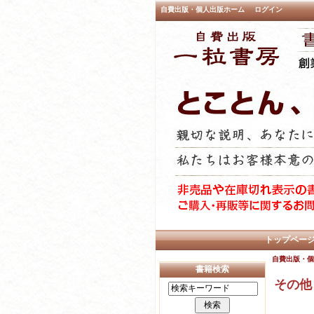
自費出版・個人出版ホーム
ログイン
トップペー
自費出版・個
書籍検索
その他