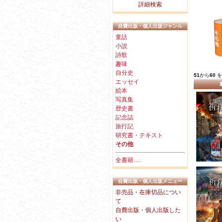
詳細検索
自費出版・個人出版ジャンル
童話
小説
詩歌
趣味
自分史
51
から
60
を
エッセイ
絵本
写真集
歴史書
記念誌
旅行記
研究書・テキスト
その他
全書籍….
自費出版・個人出版メニュー
非売品・在庫切品につい
て
自費出版・個人出版した
い