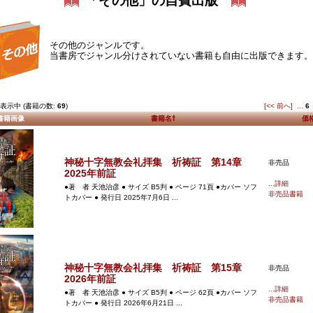
「その他」の自費出版
その他のジャンルです。
当書房でジャンル分けされていない書籍も自由に出版できます。
表示中 (書籍の数:
69
)
[<< 前へ]
...
6
書籍画像
書籍名⇧
価
神秘十字無教会礼拝集 祈祷証 第14章
非売品
2025年前証
...詳細
●著 者 天池治彦 ● サイズ B5判 ● ページ 71頁 ●カバー ソフ
非売品書籍
トカバー ● 発行日 2025年7月6日 ...
神秘十字無教会礼拝集 祈祷証 第15章
非売品
2026年前証
...詳細
●著 者 天池治彦 ● サイズ B5判 ● ページ 62頁 ●カバー ソフ
非売品書籍
トカバー ● 発行日 2026年6月21日 ...