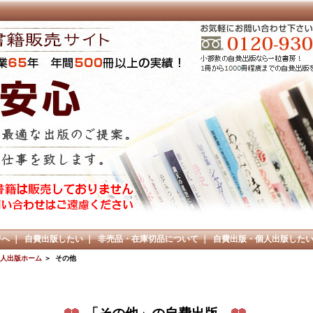
ジへ
｜
自費出版したい
｜
非売品・在庫切品について
｜
自費出版・個人出版した
人出版ホーム
＞ その他