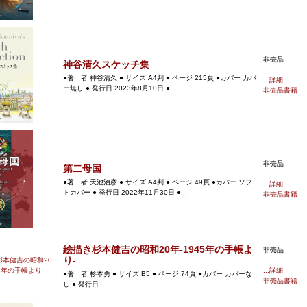
非売品
神谷清久スケッチ集
●著 者 神谷清久 ● サイズ A4判 ● ページ 215頁 ●カバー カバ
...詳細
ー無し ● 発行日 2023年8月10日 ●...
非売品書籍
非売品
第二母国
●著 者 天池治彦 ● サイズ A4判 ● ページ 49頁 ●カバー ソフ
...詳細
トカバー ● 発行日 2022年11月30日 ●...
非売品書籍
絵描き杉本健吉の昭和20年-1945年の手帳よ
非売品
り-
...詳細
●著 者 杉本勇 ● サイズ B5 ● ページ 74頁 ●カバー カバーな
非売品書籍
し ● 発行日 ...