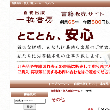
自費出版・個人出版ホーム
ログイン
トップページへ
｜
自費出版したい
｜
非売品
自費出版・個人出版ホーム
＞ その他
書籍検索
その他