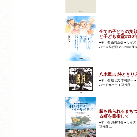
全ての子どもの笑顔
と子ども食堂の10
●著 者 山崎正信 ● サイズ 
バー ● 発行日 2025年8月12日
八木重吉 詩ときり
●著 者 絵と文 木村順一 ● サ
ハードカバー ● 発行日 ...
勝ち残られるまち
る町を目指して
●著 者 川瀬雅喜 ● サイズ 
発行日 ...