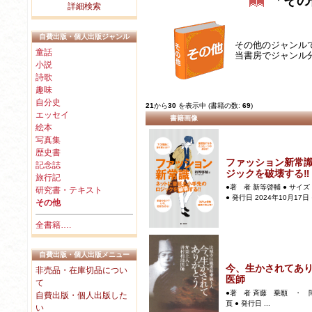
「その
詳細検索
自費出版・個人出版ジャンル
その他のジャンル
童話
当書房でジャンル
小説
詩歌
趣味
自分史
21
から
30
を表示中 (書籍の数:
69
)
エッセイ
書籍画像
絵本
写真集
歴史書
ファッション新常
記念誌
ジックを破壊する‼
旅行記
●著 者 新等啓輔 ● サイズ 
研究書・テキスト
● 発行日 2024年10月17日 ●
その他
全書籍….
自費出版・個人出版メニュー
今、生かされてあ
非売品・在庫切品につい
医師
て
●著 者 斉藤 乗願 ・ 間瀬
自費出版・個人出版した
頁 ● 発行日 ...
い