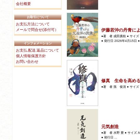
会社概要
お取引について
お支払方法について
伊藤若沖の丹青に
メールで問合せ(添付可）
●著 者 成田廣枝 ● サイズ 
● 発行日 2026年4月15日 ●.
インフォメーション
お支払.配送.返品について
個人情報保護方針
お問い合わせ
修真 生命を高め
●著 者 孫 俊清 ● サイズ 四
元気創造
●著 者 水野 豊 ● サイズ 
● 発行日 ...