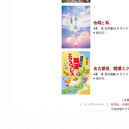
合唱と私
●著 者 石田敏治 ● サイズ 
● 発行日 ...
名古屋発、開運エ
●著 者 美月雅帆 ● サイズ 
● 発行日 ...
|
自
｜
トップページへ
｜
非売品・在庫
Copyright ©