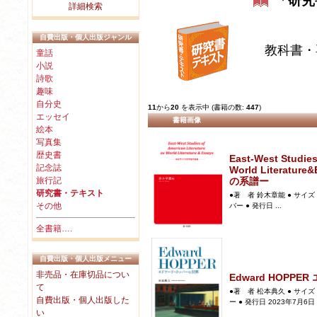
「研究
詳細検索
自費出版・個人出版ジャンル
教科書・
童話
小説
詩歌
趣味
自分史
11
から
20
を表示中 (書籍の数:
447
)
エッセイ
書籍画像
絵本
写真集
歴史書
East-West Studies
記念誌
World Literat
旅行記
の系譜ー
研究書・テキスト
●著 者 鈴木章能 ● サイズ 
その他
バー ● 発行日 ...
全書籍….
自費出版・個人出版メニュー
非売品・在庫切品につい
Edward HOPP
て
●著 者 松本典久 ● サイズ 
自費出版・個人出版した
ー ● 発行日 2023年7月6日 ●
い