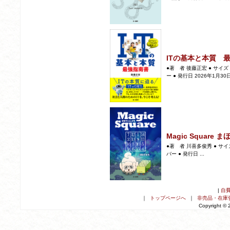
ITの基本と本質 
●著 者 後藤正宏 ● サイズ 
ー ● 発行日 2026年1月30日 
Magic Square
●著 者 川喜多俊秀 ● サイズ
バー ● 発行日 ...
|
自
｜
トップページへ
｜
非売品・在庫
Copyright ©