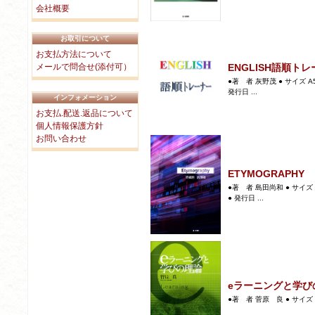
会社概要
お取引について
お支払方法について
ENGLISH語順ト
メールで問合せ(添付可）
●著 者 灰野茂 ● サイズ A
発行日 ...
インフォメーション
お支払.配送.返品について
個人情報保護方針
お問い合わせ
ETYMOGRAPHY
●著 者 島田尚和 ● サイズ 
● 発行日 ...
eラーニングと学び
●著 者 菅原 良 ● サイズ Ａ