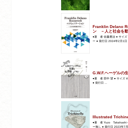
Franklin Dela
ン －人と社会を
●著 者 佐藤勇治 ● サイズ 
ー ● 発行日 2024年2月1日 ●
G.W.F.ヘーゲル
●著 者 田中 望 ● サイズ 
● 発行日 ...
Illustrated Trichin
●著 者 Yuzo Takahash
ー無し ● 発行日 2023年7月 