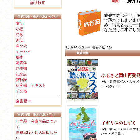
「旅行
詳細検索
旅先での出会い、
自費出版・個人出版ジャンル
で薄れてしまいま
童話
め、写真と共に一
小説
なただけの本にし
詩歌
趣味
自分史
1
から
10
を表示中 (書籍の数:
33
)
エッセイ
書籍画像
絵本
写真集
歴史書
記念誌
ふるさと岡山再発
旅行記
●著 者 岡電バス ● サイズ 
研究書・テキスト
ー ● 発行日 ...
その他
全書籍….
自費出版・個人出版メニュー
非売品・在庫切品につい
イギリスのしずく
て
●著 者 佐伯友佳子 ● サイズ
自費出版・個人出版した
バー ● 発行日 ...
い