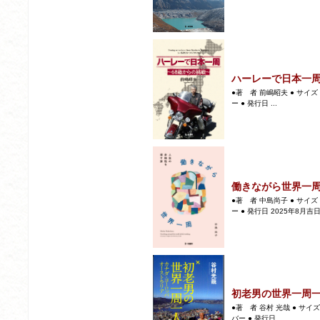
ハーレーで日本一周
●著 者 前嶋昭夫 ● サイズ 
ー ● 発行日 ...
働きながら世界一
●著 者 中島尚子 ● サイズ 
ー ● 発行日 2025年8月吉日 ●
初老男の世界一周
●著 者 谷村 光哉 ● サイズ
バー ● 発行日 ...