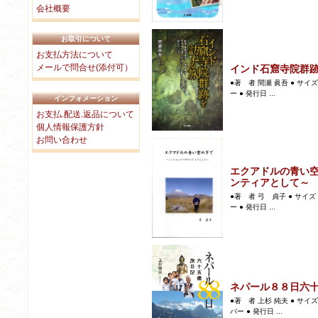
会社概要
お取引について
お支払方法について
メールで問合せ(添付可）
インド石窟寺院群
●著 者 間瀬 眞吾 ● サイズ
ー ● 発行日 ...
インフォメーション
お支払.配送.返品について
個人情報保護方針
お問い合わせ
エクアドルの青い
ンティアとして～
●著 者 弓 貞子 ● サイズ 
ー ● 発行日 ...
ネパール８８日六
●著 者 上杉 純夫 ● サイズ
バー ● 発行日 ...