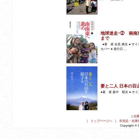
地球迷走ｰ② 南南
まで
●著 者 吉見 典生 ● サイズ
カバー ● 発行日 ...
妻と二人 日本の百
●著 者 眞中 昭夫 ● サイズ 
|
自
｜
トップページへ
｜
非売品・在庫
Copyright ©