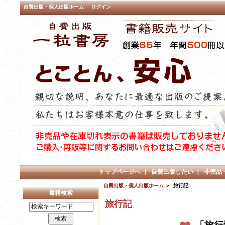
自費出版・個人出版ホーム
ログイン
トップページへ
｜
自費出版したい
｜
非売品
自費出版・個人出版ホーム
＞ 旅行記
書籍検索
旅行記