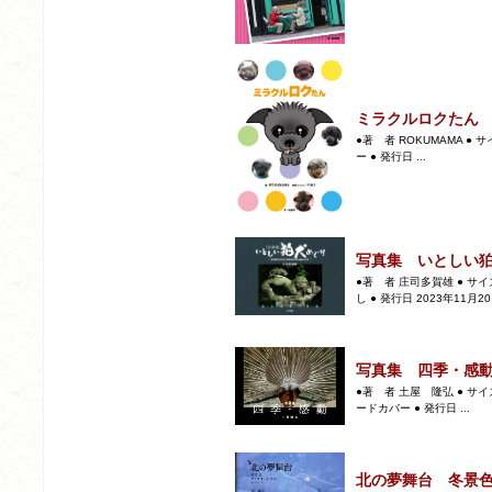
ミラクルロクたん
●著 者 ROKUMAMA ● 
ー ● 発行日 ...
写真集 いとしい
●著 者 庄司多賀雄 ● サイズ
し ● 発行日 2023年11月20日
写真集 四季・感
●著 者 土屋 隆弘 ● サイズ
ードカバー ● 発行日 ...
北の夢舞台 冬景色