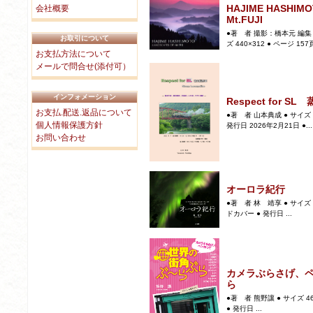
HAJIME HASHIM
会社概要
Mt.FUJI
●著 者 撮影：橋本元 編集・
お取引について
ズ 440×312 ● ページ 157頁 
お支払方法について
メールで問合せ(添付可）
インフォメーション
Respect for S
お支払.配送.返品について
●著 者 山本典成 ● サイズ 
個人情報保護方針
発行日 2026年2月21日 ●...
お問い合わせ
オーロラ紀行
●著 者 林 靖享 ● サイズ 
ドカバー ● 発行日 ...
カメラぶらさげ、ペ
ら
●著 者 熊野讓 ● サイズ 4
● 発行日 ...