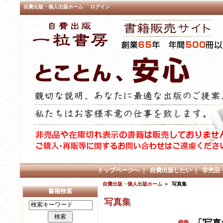
自費出版・個人出版ホーム
ログイン
トップページへ
｜
自費出版したい
｜
非売品
自費出版・個人出版ホーム
＞ 写真集
書籍検索
写真集