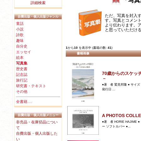
「写真
詳細検索
ただ、写真を封入
自費出版・個人出版ジャンル
す。写真とコメン
童話
より伝わります。
小説
と思っていただけ
詩歌
趣味
自分史
1
から
10
を表示中 (書籍の数:
41
)
エッセイ
書籍画像
絵本
写真集
歴史書
70歳からのスケッ
記念誌
－
旅行記
●著 者 鷲見邦隆 ● サイズ 
研究書・テキスト
発行日 ...
その他
全書籍….
A PHOTOS COLLE
自費出版・個人出版メニュー
●著 者 HORIE HAJIME 
非売品・在庫切品につい
ー ソフトカバー ●...
て
自費出版・個人出版した
い