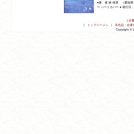
●著 者 林 靖享 （愛知県） 
ー ハードカバー ● 発行日 ..
|
自
｜
トップページへ
｜
非売品・在庫
Copyright ©