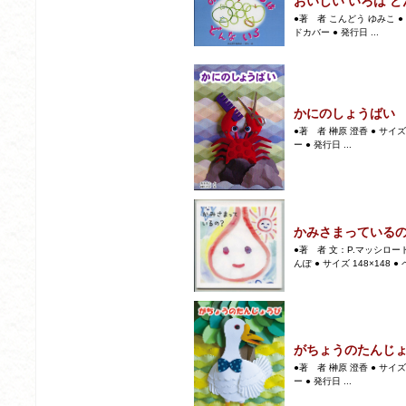
おいしい いろは ど
●著 者 こんどう ゆみこ ● 
ドカバー ● 発行日 ...
かにのしょうばい
●著 者 榊原 澄香 ● サイズ
ー ● 発行日 ...
かみさまっている
●著 者 文：P.マッシロー
んぽ ● サイズ 148×148 ● 
がちょうのたんじ
●著 者 榊原 澄香 ● サイズ
ー ● 発行日 ...