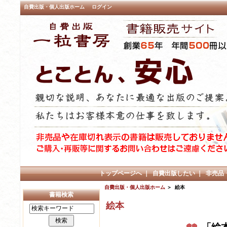
自費出版・個人出版ホーム
ログイン
トップページへ
｜
自費出版したい
｜
非売品
自費出版・個人出版ホーム
＞ 絵本
書籍検索
絵本