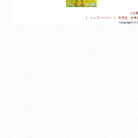
|
自
｜
トップページへ
｜
非売品・在庫
Copyright ©