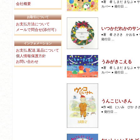
●著 者 しまだ まなぶ ● サ
会社概要
カバー ● 発行日 ...
お取引について
お支払方法について
いつかだれかのサ
メールで問合せ(添付可）
●著 者 ささき かおる ● サイ
発行日 ...
インフォメーション
お支払.配送.返品について
個人情報保護方針
うみがきこえる
お問い合わせ
●著 者 しまだ まなぶ ● サ
カバー ● 発行日 ...
うんこじいさん
●作 ●絵 にいみ ぴか ささ
● 発行日 ...