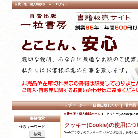
自費出版・個人出版ホーム
ログイン
トップページへ
｜
自費出版したい
｜
非売品
自費出版・個人出版ホーム
＞ クッキー(Cookie)に
書籍検索
クッキー(Cookie)の使用に
Webブラウザのクッキー(Cookie)が未設定、ある