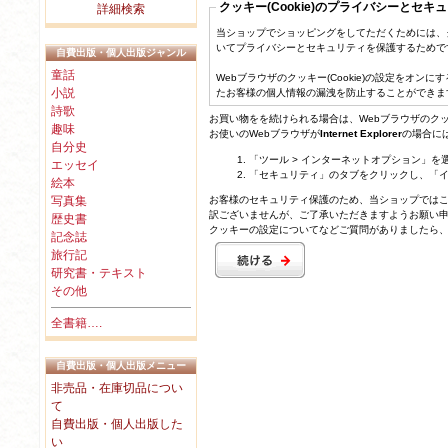
クッキー(Cookie)のプライバシーとセキ
詳細検索
当ショップでショッピングをしてただくためには、クッ
いてプライバシーとセキュリティを保護するためで
自費出版・個人出版ジャンル
童話
Webブラウザのクッキー(Cookie)の設定をオ
小説
たお客様の個人情報の漏洩を防止することができま
詩歌
お買い物をを続けられる場合は、Webブラウザのクッキ
趣味
お使いのWebブラウザが
Internet Explorer
の場合に
自分史
「ツール > インターネットオプション」を
エッセイ
「セキュリティ」のタブをクリックし、「
絵本
写真集
お客様のセキュリティ保護のため、当ショップでは
訳ございませんが、ご了承いただきますようお願い
歴史書
クッキーの設定についてなどご質問がありましたら
記念誌
旅行記
研究書・テキスト
その他
全書籍….
自費出版・個人出版メニュー
非売品・在庫切品につい
て
自費出版・個人出版した
い