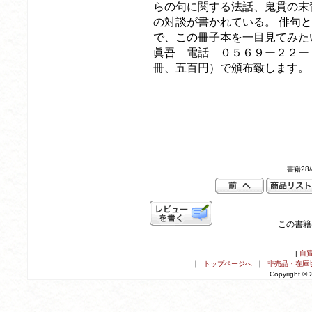
らの句に関する法話、鬼貫の末
の対談が書かれている。 俳句
で、この冊子本を一目見てみた
眞吾 電話 ０５６９ー２２ー
冊、五百円）で頒布致します
書籍28/
この書籍
|
自
｜
トップページへ
｜
非売品・在庫
Copyright ©