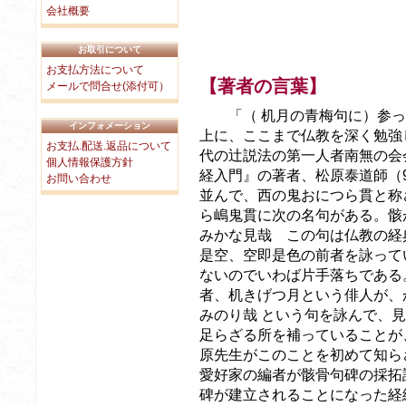
会社概要
お取引について
お支払方法について
【著者の言葉】
メールで問合せ(添付可）
「（ 机月の青梅句に）参っ
インフォメーション
上に、ここまで仏教を深く勉強
お支払.配送.返品について
代の辻説法の第一人者南無の会
個人情報保護方針
経入門』の著者、松原泰道師（
お問い合わせ
並んで、西の鬼おにつら貫と称
ら嶋鬼貫に次の名句がある。骸
みかな見哉 この句は仏教の経
是空、空即是色の前者を詠って
ないのでいわば片手落ちである
者、机きげつ月という俳人が、
みのり哉 という句を詠んで、
足らざる所を補っていることが
原先生がこのことを初めて知ら
愛好家の編者が骸骨句碑の採拓
碑が建立されることになった経