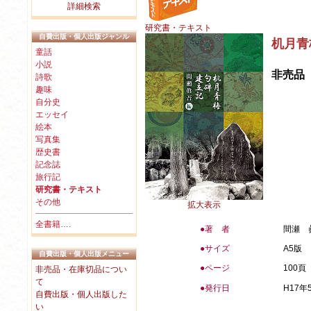
詳細検索
研究書・テキスト
自費出版・個人出版ジャンル
机月青
童話
小説
非売品
詩歌
趣味
自分史
エッセイ
絵本
写真集
歴史書
記念誌
旅行記
研究書・テキスト
その他
拡大表示
全書籍….
●著 者
間瀬 
●
サイズ
A5版
自費出版・個人出版メニュー
●
ページ
100頁
非売品・在庫切品につい
て
●
発行日
H17
自費出版・個人出版した
い