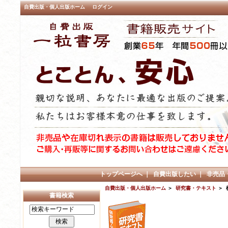
自費出版・個人出版ホーム
ログイン
トップページへ
｜
自費出版したい
｜
非売品
自費出版・個人出版ホーム
＞
研究書・テキスト
＞ 
書籍検索