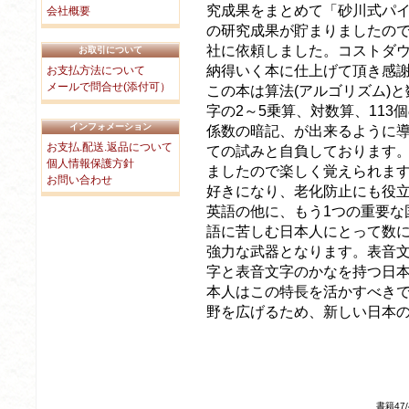
究成果をまとめて「砂川式パイ
会社概要
の研究成果が貯まりましたの
社に依頼しました。コストダ
お取引について
納得いく本に仕上げて頂き感
お支払方法について
メールで問合せ(添付可）
この本は算法(アルゴリズム)と
字の2～5乗算、対数算、113
インフォメーション
係数の暗記、が出来るように
お支払.配送.返品について
ての試みと自負しております
個人情報保護方針
ましたので楽しく覚えられま
お問い合わせ
好きになり、老化防止にも役
英語の他に、もう1つの重要な
語に苦しむ日本人にとって数
強力な武器となります。表音
字と表音文字のかなを持つ日
本人はこの特長を活かすべき
野を広げるため、新しい日本
書籍47/