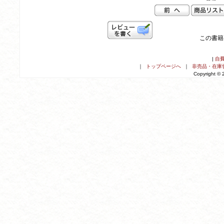
この書籍
|
自
｜
トップページへ
｜
非売品・在庫
Copyright ©