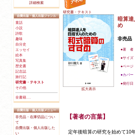
詳細検索
研究書・テキスト
自費出版・個人出版ジャンル
暗算達
童話
め
小説
詩歌
非売品
趣味
自分史
●著 者
エッセイ
絵本
●
サイズ
写真集
歴史書
●
ページ
記念誌
●カバー
旅行記
研究書・テキスト
●
発行日
その他
拡大表示
全書籍….
自費出版・個人出版メニュー
【著者の言葉】
非売品・在庫切品につい
て
自費出版・個人出版した
定年後暗算の研究を始めて10
い