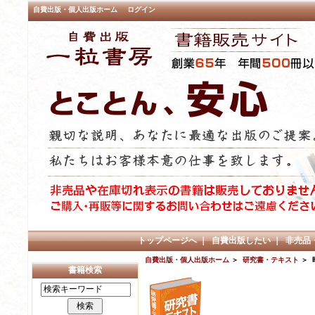
自費出版・個人出版ホーム
ログイン
トップページへ
｜
自費出版したい
｜
非売品
自費出版・個人出版ホーム
＞
研究書・テキスト
＞ 
書籍検索