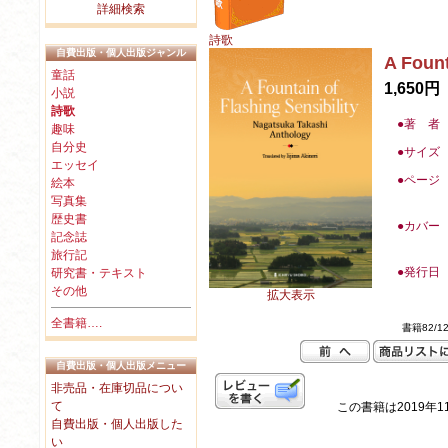
詳細検索
詩歌
自費出版・個人出版ジャンル
A Fount
童話
1,650円
小説
詩歌
●著 者
趣味
自分史
●
サイズ
エッセイ
●
ページ
絵本
写真集
歴史書
●カバー
記念誌
旅行記
●
発行日
研究書・テキスト
その他
拡大表示
全書籍….
書籍82/1
自費出版・個人出版メニュー
非売品・在庫切品につい
て
この書籍は2019年1
自費出版・個人出版した
い