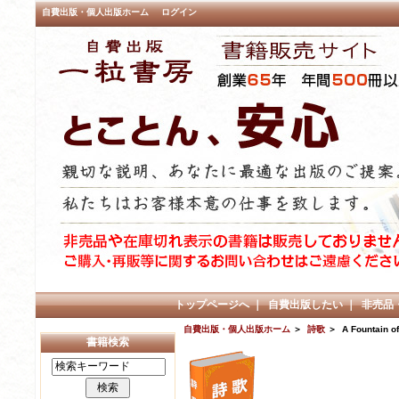
自費出版・個人出版ホーム
ログイン
トップページへ
｜
自費出版したい
｜
非売品
自費出版・個人出版ホーム
＞
詩歌
＞ A Fountain of 
書籍検索