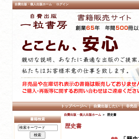
自費出版・個人出版ホーム
ログイン
トップページへ
｜
自費出版したい
｜
非売品
自費出版・個人出版ホーム
＞ 歴史書
書籍検索
歴史書