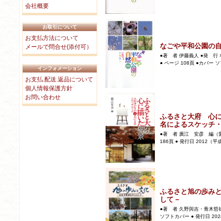
会社概要
お取引について
お支払方法について
なごや平和公園の自
メールで問合せ(添付可）
●著 者 伊藤義人 ●発 行
● ページ 108頁 ●カバー ソ
インフォメーション
お支払.配送.返品について
個人情報保護方針
お問い合わせ
ふるさと大府 心に
名によるスケッチ
●著 者 廣江 安彦 編（愛
186頁 ● 発行日 2012（平成
ふるさと旭の歩み
して－
●著 者 久野與吉・青木哲雄 ●
ソフトカバー ● 発行日 2024