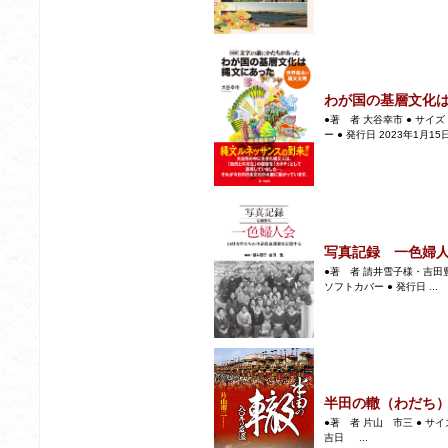
わが国の基層文化
●著 者 大谷幸市 ● サイズ 
ー ● 発行日 2023年1月15日 
写真記録 一色婦
●著 者 請井雪子様・吉田豊 
ソフトカバー ● 発行日 ...
半田の轍（わだち
●著 者 片山 市三 ● サイズ 
吉日 ...