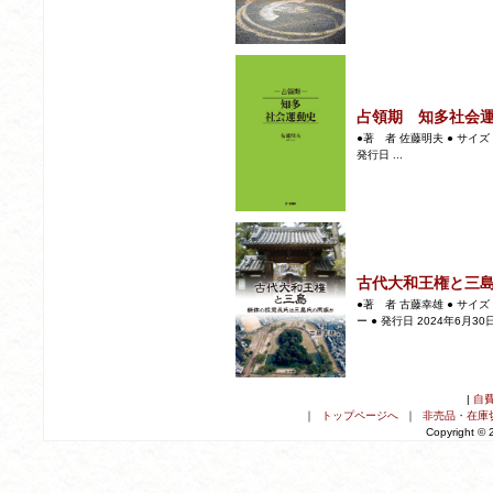
占領期 知多社会
●著 者 佐藤明夫 ● サイズ 
発行日 ...
古代大和王権と三
●著 者 古藤幸雄 ● サイズ 
ー ● 発行日 2024年6月30日 
|
自
｜
トップページへ
｜
非売品・在庫
Copyright ©