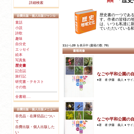
「歴史
詳細検索
歴史書の一つであ
自費出版・個人出版ジャンル
す。作者の皆様の
童話
は、いつも私達に
小説
ていただいている
詩歌
趣味
自分史
11
から
20
を表示中 (書籍の数:
70
)
エッセイ
書籍画像
絵本
写真集
歴史書
記念誌
なごや平和公園の自
旅行記
●著 者 伊藤 義人 ● サイズ B
研究書・テキスト
その他
全書籍….
自費出版・個人出版メニュー
非売品・在庫切品につい
なごや平和公園の自
て
●著 者 伊藤 義人 ● サイズ B
自費出版・個人出版した
い